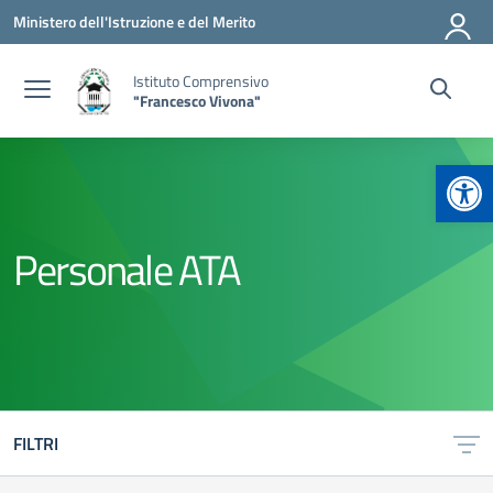
Vai ai contenuti
Vai al menu di navigazione
Vai al footer
Ministero dell'Istruzione e del Merito
Istituto Comprensivo
"Francesco Vivona"
Apr
Personale ATA
FILTRI