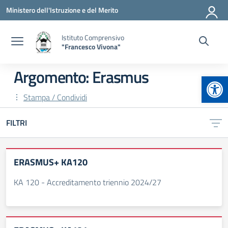
Vai ai contenuti
Vai al menu di navigazione
Vai al footer
Ministero dell'Istruzione e del Merito
Istituto Comprensivo
"Francesco Vivona"
Argomento: Erasmus
Apr
Stampa / Condividi
FILTRI
ERASMUS+ KA120
KA 120 - Accreditamento triennio 2024/27