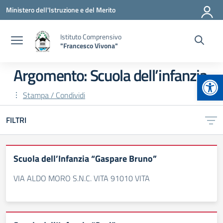
Vai ai contenuti
Vai al menu di navigazione
Vai al footer
Ministero dell'Istruzione e del Merito
Istituto Comprensivo
"Francesco Vivona"
Argomento: Scuola dell’infanzia
Apr
Stampa / Condividi
FILTRI
Scuola dell’Infanzia “Gaspare Bruno”
VIA ALDO MORO S.N.C. VITA 91010 VITA