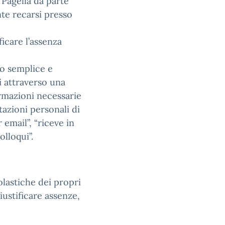
Pagella da parte
te recarsi presso
ficare l’assenza
do semplice e
i attraverso una
rmazioni necessarie
tazioni personali di
mail”, “riceve in
lloqui”.
olastiche dei propri
giustificare assenze,