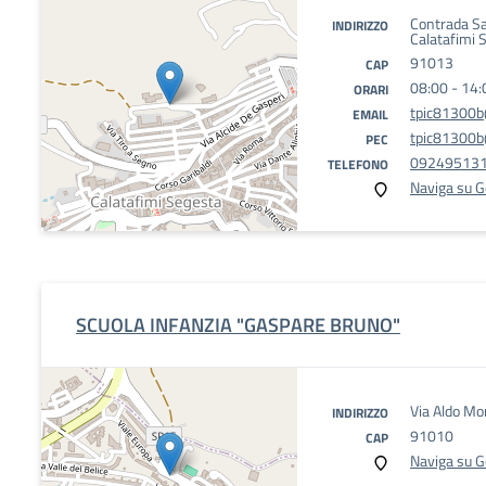
Contrada Sa
INDIRIZZO
Calatafimi 
91013
CAP
08:00 - 14:
ORARI
tpic81300b@
EMAIL
tpic81300b@
PEC
09249513
TELEFONO
Naviga su 
SCUOLA INFANZIA "GASPARE BRUNO"
Via Aldo Mo
INDIRIZZO
91010
CAP
Naviga su 