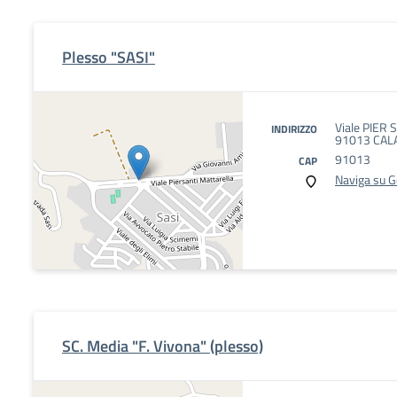
Plesso "SASI"
Viale PIER
INDIRIZZO
91013 CAL
91013
CAP
Naviga su 
SC. Media "F. Vivona" (plesso)