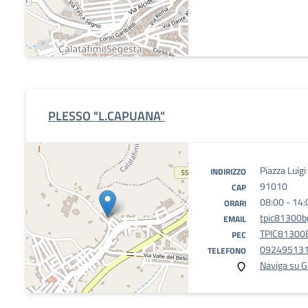
PLESSO "L.CAPUANA"
Piazza Luig
INDIRIZZO
91010
CAP
08:00 - 14:
ORARI
tpic81300b@
EMAIL
TPIC81300B
PEC
09249513
TELEFONO
Naviga su 