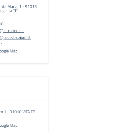
nta Maria, 1 - 91013
Segesta TP
00
istruzione.it
pec.istruzione.it
11
Google Map
ro 1 - 91010 VITA TP
Google Map