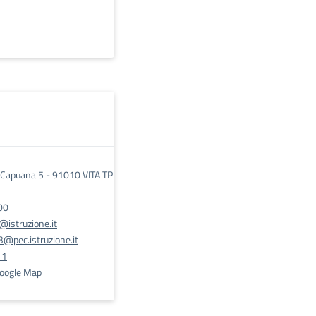
i Capuana 5 - 91010 VITA TP
00
istruzione.it
@pec.istruzione.it
11
Google Map