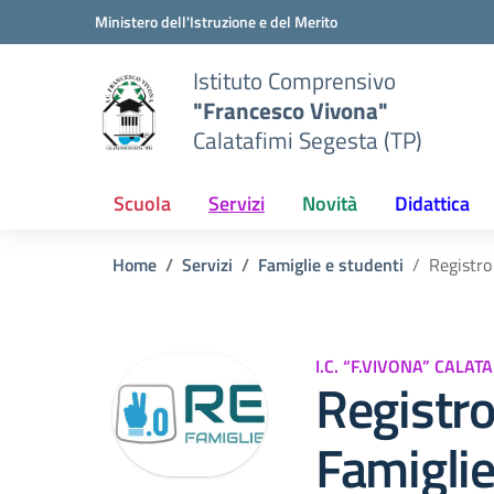
Vai ai contenuti
Vai al menu di navigazione
Vai al footer
Ministero dell'Istruzione e del Merito
Istituto Comprensivo
"Francesco Vivona"
Calatafimi Segesta (TP)
Scuola
Servizi
Novità
Didattica
Home
Servizi
Famiglie e studenti
Registro
I.C. “F.VIVONA” CALAT
Registro
Famigli