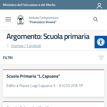
Vai ai contenuti
Vai al menu di navigazione
Vai al footer
Ministero dell'Istruzione e del Merito
Istituto Comprensivo
"Francesco Vivona"
Argomento: Scuola primaria
Apr
Stampa / Condividi
FILTRI
Scuola Primaria “L.Capuana”
Edifici • Piazza Luigi Capuana 5 - 91010 VITA TP