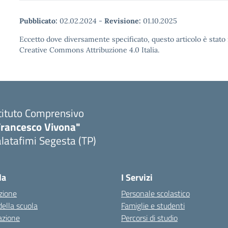
Pubblicato:
02.02.2024
-
Revisione:
01.10.2025
Eccetto dove diversamente specificato, questo articolo è stato 
Creative Commons Attribuzione 4.0 Italia.
tituto Comprensivo
Francesco Vivona"
latafimi Segesta (TP)
Visita la pagina iniziale della scuola
la
I Servizi
zione
Personale scolastico
della scuola
Famiglie e studenti
azione
Percorsi di studio