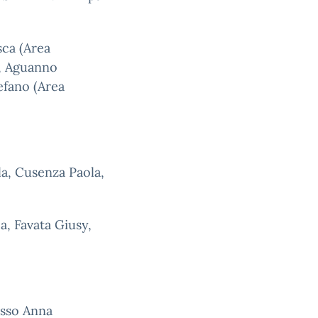
sca (Area
), Aguanno
efano (Area
, Cusenza Paola,
, Favata Giusy,
sso Anna