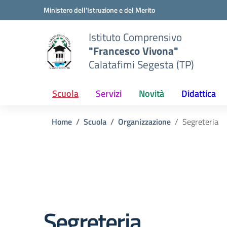
Vai ai contenuti
Vai al menu di navigazione
Vai al footer
Ministero dell'Istruzione e del Merito
Istituto Comprensivo
"Francesco Vivona"
Calatafimi Segesta (TP)
Scuola
Servizi
Novità
Didattica
Home
Scuola
Organizzazione
Segreteria
Segreteria