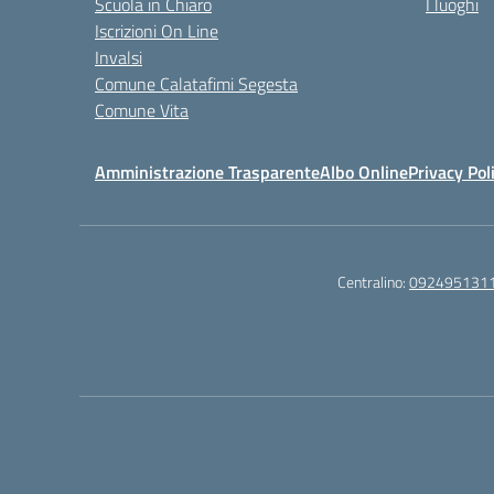
Scuola in Chiaro
I luoghi
Iscrizioni On Line
Invalsi
Comune Calatafimi Segesta
Comune Vita
Amministrazione Trasparente
Albo Online
Privacy Pol
Centralino:
092495131