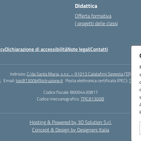
Didattica
Offerta formativa
I progetti delle classi
icy
Dichiarazione di accessibilità
Note legali
Contatti
Indirizzo:
C/da Santa Maria, s.n.c. – 91013 Calatafimi Segesta (TP)
1
Email:
tpic81300b@istruzione.it
Posta elettronica certificata (PEC):
TPIC8
Codice fiscale: 80004430817
Codice meccanografico:
TPIC81300B
Hosting & Powered by 3D Solution S.r.l.
Concept & Design by Designers Italia