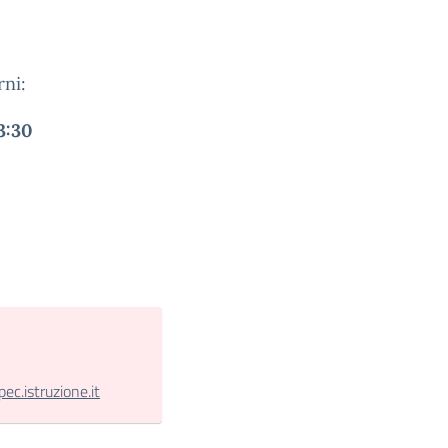
rni:
3:30
.istruzione.it