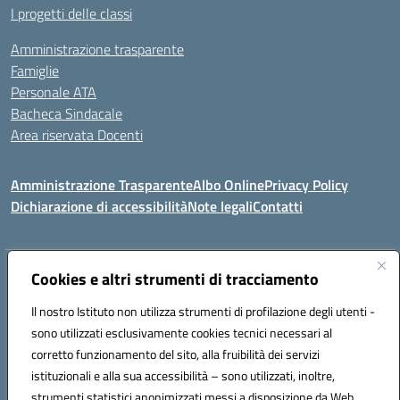
I progetti delle classi
Amministrazione trasparente
Famiglie
Personale ATA
Bacheca Sindacale
Area riservata Docenti
Amministrazione Trasparente
Albo Online
Privacy Policy
Dichiarazione di accessibilità
Note legali
Contatti
Indirizzo:
Cookies e altri strumenti di tracciamento
C/da Santa Maria, s.n.c. – 91013 Calatafimi Segesta (TP)
Centralino:
0924951311
Email:
tpic81300b@istruzione.it
Il nostro Istituto non utilizza strumenti di profilazione degli utenti -
Posta elettronica certificata (PEC):
TPIC81300B@pec.istruzione.it
sono utilizzati esclusivamente cookies tecnici necessari al
Codice fiscale: 80004430817
corretto funzionamento del sito, alla fruibilità dei servizi
Codice meccanografico:
TPIC81300B
istituzionali e alla sua accessibilità – sono utilizzati, inoltre,
strumenti statistici anonimizzati messi a disposizione da Web