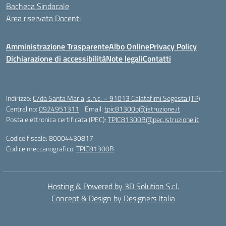
Bacheca Sindacale
Area riservata Docenti
Amministrazione Trasparente
Albo Online
Privacy Policy
Dichiarazione di accessibilità
Note legali
Contatti
Indirizzo:
C/da Santa Maria, s.n.c. – 91013 Calatafimi Segesta (TP)
Centralino:
0924951311
Email:
tpic81300b@istruzione.it
Posta elettronica certificata (PEC):
TPIC81300B@pec.istruzione.it
Codice fiscale: 80004430817
Codice meccanografico:
TPIC81300B
Hosting & Powered by 3D Solution S.r.l.
Concept & Design by Designers Italia