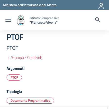
Vai ai contenuti
Vai al menu di navigazione
Vai al footer
Ministero dell'Istruzione e del Merito
Istituto Comprensivo
"Francesco Vivona"
PTOF
PTOF
Stampa / Condividi
Argomenti
PTOF
Tipologia
Documento Programmatico