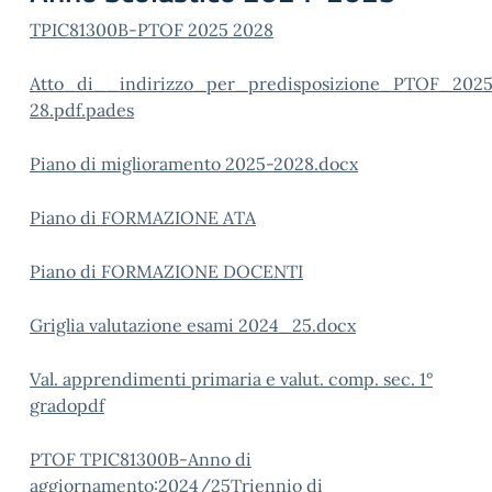
TPIC81300B-PTOF 2025 2028
Atto_di__indirizzo_per_predisposizione_PTOF_202
28.pdf.pades
Piano di miglioramento 2025-2028.docx
Piano di FORMAZIONE ATA
Piano di FORMAZIONE DOCENTI
Griglia valutazione esami 2024_25.docx
Val. apprendimenti primaria e valut. comp. sec. 1°
gradopdf
PTOF TPIC81300B-Anno di
aggiornamento:2024/25Triennio di