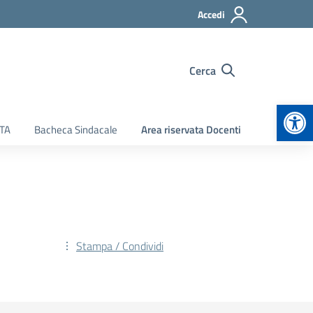
Accedi
Cerca
Apr
ATA
Bacheca Sindacale
Area riservata Docenti
Stampa / Condividi