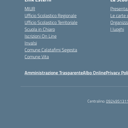
MIUR
Presenta
Ufficio Scolastico Regionale
Le carte 
Ufficio Scolastico Territoriale
Organizz
Scuola in Chiaro
I luoghi
Iscrizioni On Line
Invalsi
Comune Calatafimi Segesta
Comune Vita
Amministrazione Trasparente
Albo Online
Privacy Pol
Centralino:
092495131