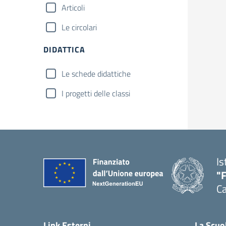
Articoli
Le circolari
DIDATTICA
Le schede didattiche
I progetti delle classi
Is
"
Ca
— 
Link Esterni
La Scuo