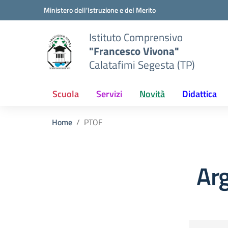
Vai ai contenuti
Vai al menu di navigazione
Vai al footer
Ministero dell'Istruzione e del Merito
Istituto Comprensivo
"Francesco Vivona"
Calatafimi Segesta (TP)
Scuola
Servizi
Novità
Didattica
Home
PTOF
Ar