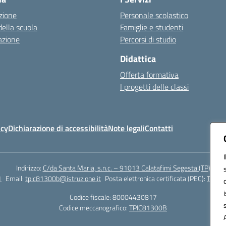
zione
Personale scolastico
della scuola
Famiglie e studenti
azione
Percorsi di studio
Didattica
Offerta formativa
I progetti delle classi
icy
Dichiarazione di accessibilità
Note legali
Contatti
Indirizzo:
C/da Santa Maria, s.n.c. – 91013 Calatafimi Segesta (TP)
1
Email:
tpic81300b@istruzione.it
Posta elettronica certificata (PEC):
TPIC8
Codice fiscale: 80004430817
Codice meccanografico:
TPIC81300B