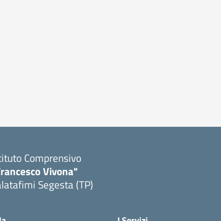
tituto Comprensivo
Francesco Vivona"
latafimi Segesta (TP)
Visita la pagina iniziale della scuola
la
I Servizi