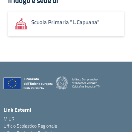
Il luogo è sede di
Scuola Primaria "L.Capuana"
Istituto Comprensivo
"Francesco Vivona"
Calatafimi Segesta (TP)
— Visita la pagina iniziale della scuola
Link Esterni
MIUR
Ufficio Scolastico Regionale