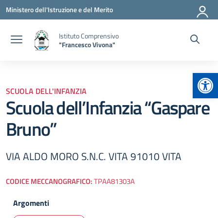
Vai ai contenuti
Vai al menu di navigazione
Vai al footer
Ministero dell'Istruzione e del Merito
Istituto Comprensivo
"Francesco Vivona"
Apr
SCUOLA DELL'INFANZIA
Scuola dell’Infanzia “Gaspare
Bruno”
VIA ALDO MORO S.N.C. VITA 91010 VITA
CODICE MECCANOGRAFICO:
TPAA81303A
Argomenti