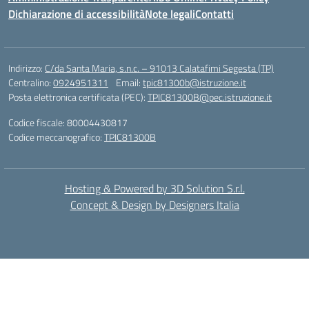
Dichiarazione di accessibilità
Note legali
Contatti
Indirizzo:
C/da Santa Maria, s.n.c. – 91013 Calatafimi Segesta (TP)
Centralino:
0924951311
Email:
tpic81300b@istruzione.it
Posta elettronica certificata (PEC):
TPIC81300B@pec.istruzione.it
Codice fiscale: 80004430817
Codice meccanografico:
TPIC81300B
Hosting & Powered by 3D Solution S.r.l.
Concept & Design by Designers Italia