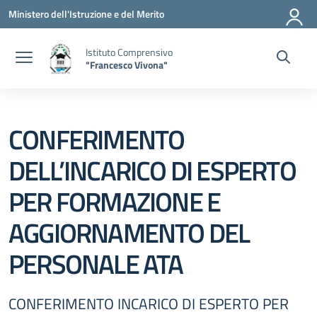
Vai ai contenuti
Vai al menu di navigazione
Vai al footer
Ministero dell'Istruzione e del Merito
Istituto Comprensivo
"Francesco Vivona"
CONFERIMENTO
DELL’INCARICO DI ESPERTO
PER FORMAZIONE E
AGGIORNAMENTO DEL
PERSONALE ATA
CONFERIMENTO INCARICO DI ESPERTO PER