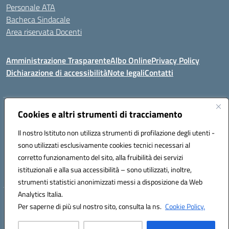
Personale ATA
Bacheca Sindacale
Area riservata Docenti
Amministrazione Trasparente
Albo Online
Privacy Policy
Dichiarazione di accessibilità
Note legali
Contatti
Indirizzo:
Cookies e altri strumenti di tracciamento
C/da Santa Maria, s.n.c. – 91013 Calatafimi Segesta (TP)
Centralino:
0924951311
Email:
tpic81300b@istruzione.it
Il nostro Istituto non utilizza strumenti di profilazione degli utenti -
Posta elettronica certificata (PEC):
TPIC81300B@pec.istruzione.it
sono utilizzati esclusivamente cookies tecnici necessari al
Codice fiscale: 80004430817
corretto funzionamento del sito, alla fruibilità dei servizi
Codice meccanografico:
TPIC81300B
istituzionali e alla sua accessibilità – sono utilizzati, inoltre,
strumenti statistici anonimizzati messi a disposizione da Web
Analytics Italia.
Hosting & Powered by 3D Solution S.r.l.
Per saperne di più sul nostro sito, consulta la ns.
Cookie Policy.
Concept & Design by Designers Italia