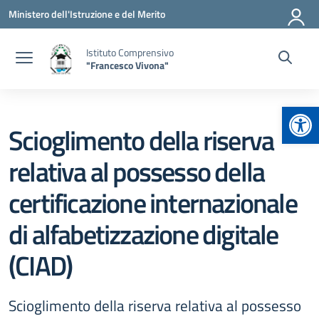
Vai ai contenuti
Vai al menu di navigazione
Vai al footer
Ministero dell'Istruzione e del Merito
Istituto Comprensivo
"Francesco Vivona"
Apr
Scioglimento della riserva
relativa al possesso della
certificazione internazionale
di alfabetizzazione digitale
(CIAD)
Scioglimento della riserva relativa al possesso