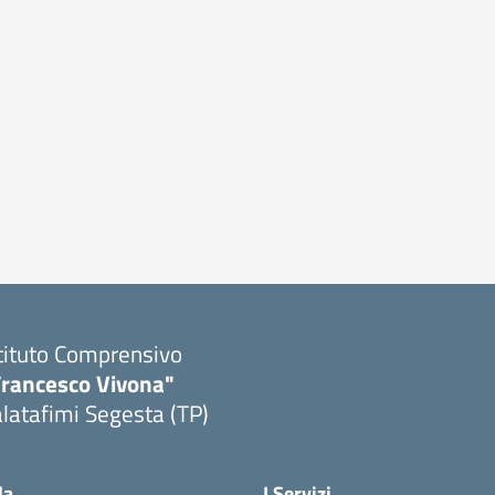
tituto Comprensivo
Francesco Vivona"
latafimi Segesta (TP)
Visita la pagina iniziale della scuola
la
I Servizi