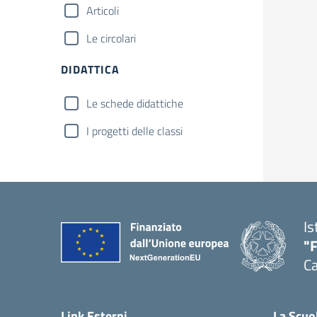
Articoli
Le circolari
DIDATTICA
Le schede didattiche
I progetti delle classi
Is
"
Ca
— 
Link Esterni
La Scuo