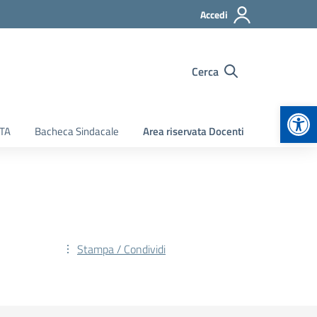
Accedi
Cerca
Apr
ATA
Bacheca Sindacale
Area riservata Docenti
Stampa / Condividi