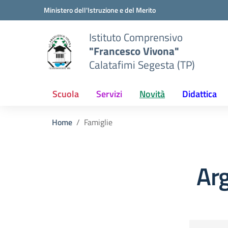
Vai ai contenuti
Vai al menu di navigazione
Vai al footer
Ministero dell'Istruzione e del Merito
Istituto Comprensivo
"Francesco Vivona"
Calatafimi Segesta (TP)
Scuola
Servizi
Novità
Didattica
Home
Famiglie
Ar