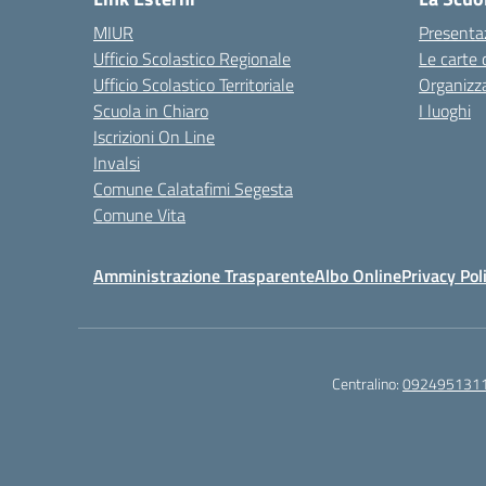
MIUR
Presenta
Ufficio Scolastico Regionale
Le carte 
Ufficio Scolastico Territoriale
Organizz
Scuola in Chiaro
I luoghi
Iscrizioni On Line
Invalsi
Comune Calatafimi Segesta
Comune Vita
Amministrazione Trasparente
Albo Online
Privacy Pol
Centralino:
092495131