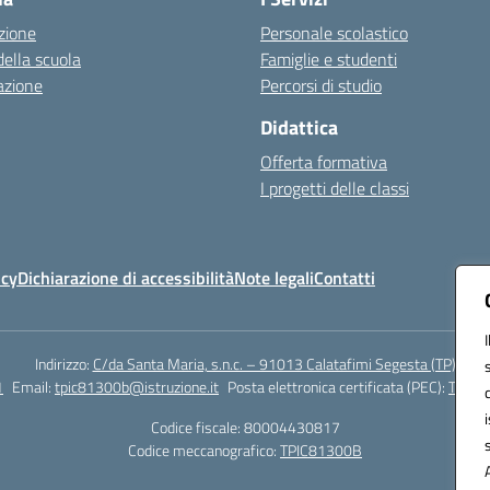
zione
Personale scolastico
della scuola
Famiglie e studenti
azione
Percorsi di studio
Didattica
Offerta formativa
I progetti delle classi
icy
Dichiarazione di accessibilità
Note legali
Contatti
Indirizzo:
C/da Santa Maria, s.n.c. – 91013 Calatafimi Segesta (TP)
1
Email:
tpic81300b@istruzione.it
Posta elettronica certificata (PEC):
TPIC8
Codice fiscale: 80004430817
Codice meccanografico:
TPIC81300B