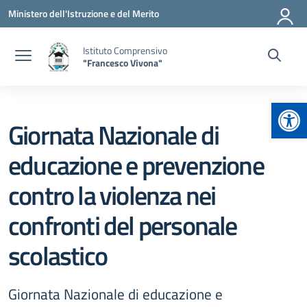
Vai ai contenuti
Vai al menu di navigazione
Vai al footer
Ministero dell'Istruzione e del Merito
Istituto Comprensivo
"Francesco Vivona"
Apr
Giornata Nazionale di
educazione e prevenzione
contro la violenza nei
confronti del personale
scolastico
Giornata Nazionale di educazione e