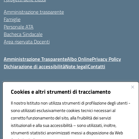
Amministrazione trasparente
Famiglie
Personale ATA
Bacheca Sindacale
Area riservata Docenti
Amministrazione Trasparente
Albo Online
Privacy Policy
Dichiarazione di accessibilità
Note legali
Contatti
Indirizzo:
Cookies e altri strumenti di tracciamento
C/da Santa Maria, s.n.c. – 91013 Calatafimi Segesta (TP)
Centralino:
0924951311
Email:
tpic81300b@istruzione.it
Il nostro Istituto non utilizza strumenti di profilazione degli utenti -
Posta elettronica certificata (PEC):
TPIC81300B@pec.istruzione.it
sono utilizzati esclusivamente cookies tecnici necessari al
Codice fiscale: 80004430817
corretto funzionamento del sito, alla fruibilità dei servizi
Codice meccanografico:
TPIC81300B
istituzionali e alla sua accessibilità – sono utilizzati, inoltre,
strumenti statistici anonimizzati messi a disposizione da Web