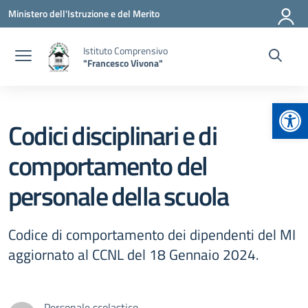
Vai ai contenuti
Vai al menu di navigazione
Vai al footer
Ministero dell'Istruzione e del Merito
Istituto Comprensivo
"Francesco Vivona"
Apr
Codici disciplinari e di
comportamento del
personale della scuola
Codice di comportamento dei dipendenti del MI
aggiornato al CCNL del 18 Gennaio 2024.
Personale scolastico