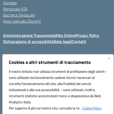
Famiglie
Personale ATA
Bacheca Sindacale
Area riservata Docenti
Amministrazione Trasparente
Albo Online
Privacy Policy
Dichiarazione di accessibilità
Note legali
Contatti
Indirizzo:
Cookies e altri strumenti di tracciamento
C/da Santa Maria, s.n.c. – 91013 Calatafimi Segesta (TP)
Centralino:
0924951311
Email:
tpic81300b@istruzione.it
Il nostro Istituto non utilizza strumenti di profilazione degli utenti -
Posta elettronica certificata (PEC):
TPIC81300B@pec.istruzione.it
sono utilizzati esclusivamente cookies tecnici necessari al
Codice fiscale: 80004430817
corretto funzionamento del sito, alla fruibilità dei servizi
Codice meccanografico:
TPIC81300B
istituzionali e alla sua accessibilità – sono utilizzati, inoltre,
strumenti statistici anonimizzati messi a disposizione da Web
Analytics Italia.
Hosting & Powered by 3D Solution S.r.l.
Per saperne di più sul nostro sito, consulta la ns.
Cookie Policy.
Concept & Design by Designers Italia