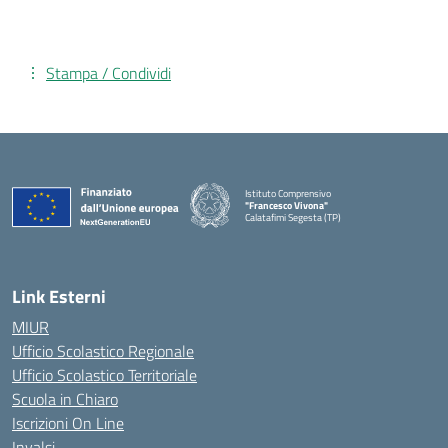
Stampa / Condividi
Istituto Comprensivo
"Francesco Vivona"
Calatafimi Segesta (TP)
— Visita la pagina iniziale della scuola
Link Esterni
MIUR
Ufficio Scolastico Regionale
Ufficio Scolastico Territoriale
Scuola in Chiaro
Iscrizioni On Line
Invalsi