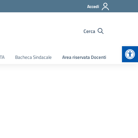
Accedi
Cerca
Apr
ATA
Bacheca Sindacale
Area riservata Docenti