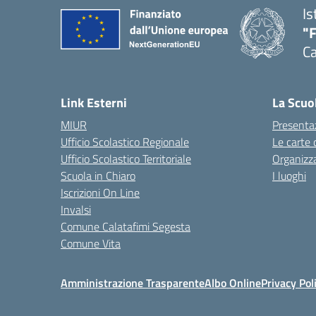
Is
"
Ca
— 
Link Esterni
La Scuo
MIUR
Presenta
Ufficio Scolastico Regionale
Le carte 
Ufficio Scolastico Territoriale
Organizz
Scuola in Chiaro
I luoghi
Iscrizioni On Line
Invalsi
Comune Calatafimi Segesta
Comune Vita
Amministrazione Trasparente
Albo Online
Privacy Pol