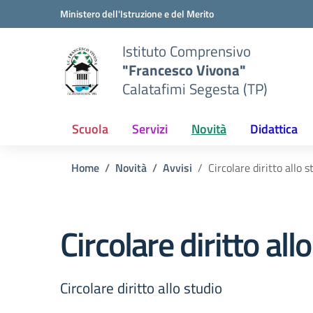
Vai ai contenuti
Vai al menu di navigazione
Vai al footer
Ministero dell'Istruzione e del Merito
Istituto Comprensivo
"Francesco Vivona"
Calatafimi Segesta (TP)
Scuola
Servizi
Novità
Didattica
Home
Novità
Avvisi
Circolare diritto allo s
Circolare diritto all
Circolare diritto allo studio