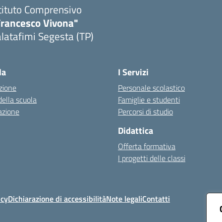
tituto Comprensivo
Francesco Vivona"
latafimi Segesta (TP)
Visita la pagina iniziale della scuola
la
I Servizi
zione
Personale scolastico
della scuola
Famiglie e studenti
azione
Percorsi di studio
Didattica
Offerta formativa
I progetti delle classi
icy
Dichiarazione di accessibilità
Note legali
Contatti