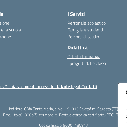
Visita la pagina iniziale della scuola
la
I Servizi
zione
Personale scolastico
della scuola
Famiglie e studenti
azione
Percorsi di studio
Didattica
Offerta formativa
I progetti delle classi
icy
Dichiarazione di accessibilità
Note legali
Contatti
Indirizzo:
C/da Santa Maria, s.n.c. – 91013 Calatafimi Segesta (TP)
1
Email:
tpic81300b@istruzione.it
Posta elettronica certificata (PEC):
TPIC8
Codice fiscale: 80004430817