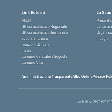
— 
Link Esterni
La Scuo
MIUR
Presenta
Ufficio Scolastico Regionale
Le carte 
Ufficio Scolastico Territoriale
Organizz
Scuola in Chiaro
I luoghi
Iscrizioni On Line
Invalsi
Comune Calatafimi Segesta
Comune Vita
Amministrazione Trasparente
Albo Online
Privacy Pol
Centralino:
092495131