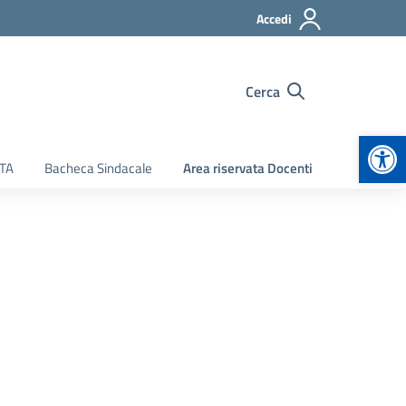
Accedi
Cerca
Apr
ATA
Bacheca Sindacale
Area riservata Docenti