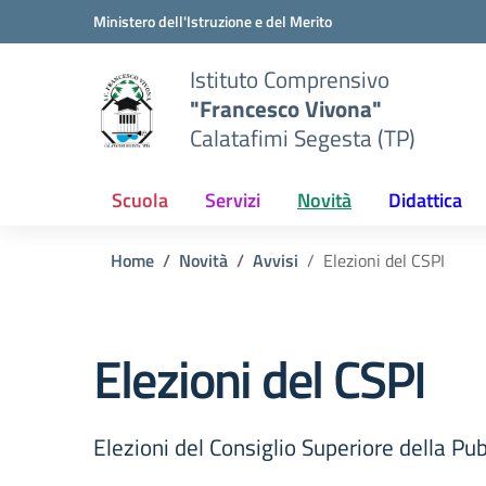
Vai ai contenuti
Vai al menu di navigazione
Vai al footer
Ministero dell'Istruzione e del Merito
Istituto Comprensivo
"Francesco Vivona"
Calatafimi Segesta (TP)
Scuola
Servizi
Novità
Didattica
Home
Novità
Avvisi
Elezioni del CSPI
Elezioni del CSPI
Elezioni del Consiglio Superiore della Pu