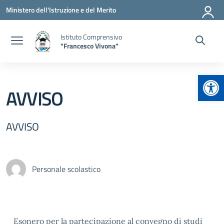
Vai ai contenuti
Vai al menu di navigazione
Vai al footer
Ministero dell'Istruzione e del Merito
Istituto Comprensivo
"Francesco Vivona"
Apr
AVVISO
AVVISO
Personale scolastico
Esonero per la partecipazione al convegno di studi