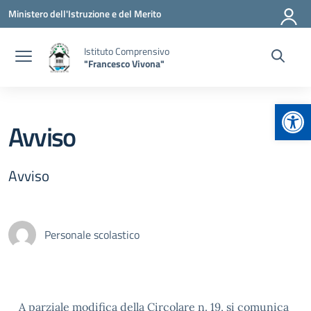
Vai ai contenuti
Vai al menu di navigazione
Vai al footer
Ministero dell'Istruzione e del Merito
Istituto Comprensivo
"Francesco Vivona"
Apr
Avviso
Avviso
Personale scolastico
A parziale modifica della Circolare n. 19, si comunica