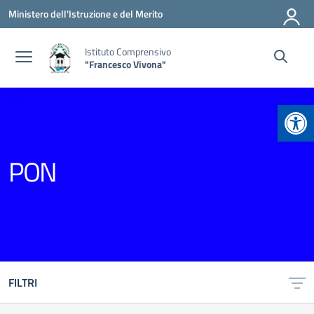
Vai ai contenuti
Vai al menu di navigazione
Vai al footer
Ministero dell'Istruzione e del Merito
Istituto Comprensivo
"Francesco Vivona"
Apr
PON
FILTRI