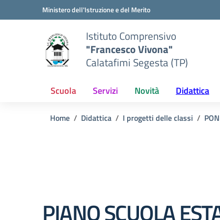
Vai ai contenuti
Vai al menu di navigazione
Vai al footer
Ministero dell'Istruzione e del Merito
Istituto Comprensivo
"Francesco Vivona"
Calatafimi Segesta (TP)
Scuola
Servizi
Novità
Didattica
Home
Didattica
I progetti delle classi
PON
PIANO SCUOLA EST