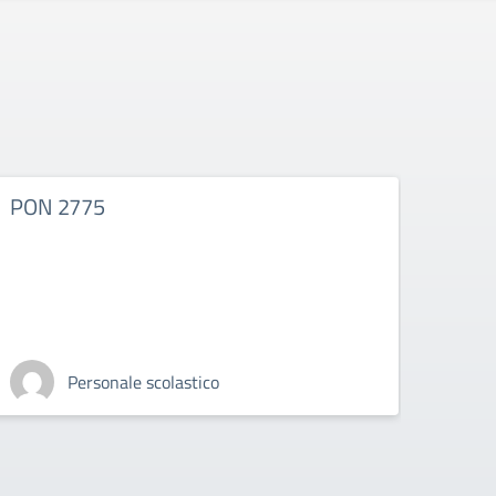
PON 2775
PON 
clas
Personale scolastico