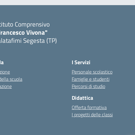
tituto Comprensivo
Francesco Vivona"
latafimi Segesta (TP)
Visita la pagina iniziale della scuola
la
I Servizi
zione
Personale scolastico
della scuola
Famiglie e studenti
azione
Percorsi di studio
Didattica
Offerta formativa
I progetti delle classi