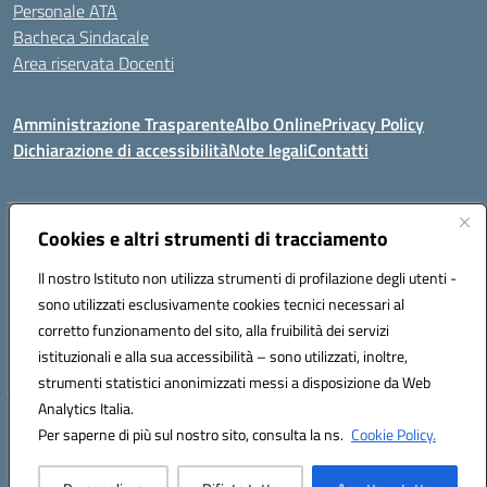
Personale ATA
Bacheca Sindacale
Area riservata Docenti
Amministrazione Trasparente
Albo Online
Privacy Policy
Dichiarazione di accessibilità
Note legali
Contatti
Indirizzo:
Cookies e altri strumenti di tracciamento
C/da Santa Maria, s.n.c. – 91013 Calatafimi Segesta (TP)
Centralino:
0924951311
Email:
tpic81300b@istruzione.it
Il nostro Istituto non utilizza strumenti di profilazione degli utenti -
Posta elettronica certificata (PEC):
TPIC81300B@pec.istruzione.it
sono utilizzati esclusivamente cookies tecnici necessari al
Codice fiscale: 80004430817
corretto funzionamento del sito, alla fruibilità dei servizi
Codice meccanografico:
TPIC81300B
istituzionali e alla sua accessibilità – sono utilizzati, inoltre,
strumenti statistici anonimizzati messi a disposizione da Web
Analytics Italia.
Hosting & Powered by 3D Solution S.r.l.
Per saperne di più sul nostro sito, consulta la ns.
Cookie Policy.
Concept & Design by Designers Italia