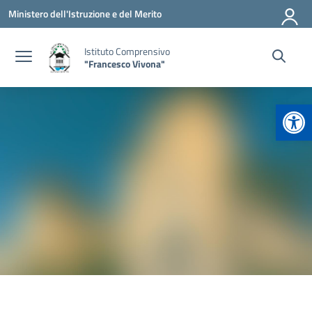
Vai ai contenuti
Vai al menu di navigazione
Vai al footer
Ministero dell'Istruzione e del Merito
Istituto Comprensivo
"Francesco Vivona"
Apr