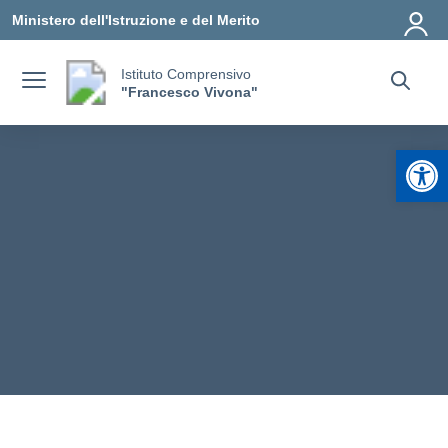
Vai ai contenuti
Vai al menu di navigazione
Vai al footer
Ministero dell'Istruzione e del Merito
Istituto Comprensivo
"Francesco Vivona"
Apr