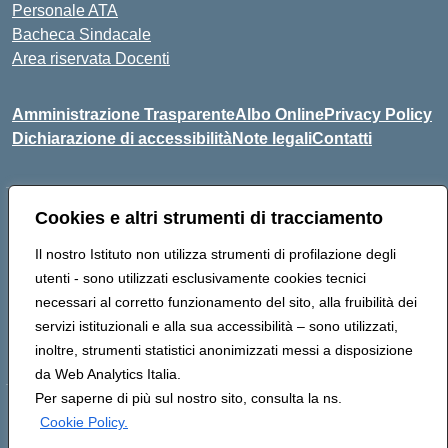
Personale ATA
Bacheca Sindacale
Area riservata Docenti
Amministrazione Trasparente
Albo Online
Privacy Policy
Dichiarazione di accessibilità
Note legali
Contatti
Cookies e altri strumenti di tracciamento
Indirizzo:
C/da Santa Maria, s.n.c. – 91013 Calatafimi Segesta
(TP)
Il nostro Istituto non utilizza strumenti di profilazione degli
Centralino:
0924951311
Email:
tpic81300b@istruzione.it
utenti - sono utilizzati esclusivamente cookies tecnici
Posta elettronica certificata (PEC):
TPIC81300B@pec.istruzione.it
necessari al corretto funzionamento del sito, alla fruibilità dei
Codice fiscale: 80004430817
servizi istituzionali e alla sua accessibilità – sono utilizzati,
Codice meccanografico:
TPIC81300B
inoltre, strumenti statistici anonimizzati messi a disposizione
da Web Analytics Italia.
Per saperne di più sul nostro sito, consulta la ns.
Hosting & Powered by 3D Solution S.r.l.
Cookie Policy.
Concept & Design by Designers Italia