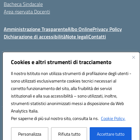
Bacheca Sindacale
Area riservata Docenti
Amministrazione Trasparente
Albo Online
Privacy Policy
Dichiarazione di accessibilità
Note legali
Contatti
Indirizzo:
Cookies e altri strumenti di tracciamento
C/da Santa Maria, s.n.c. – 91013 Calatafimi Segesta (TP)
Centralino:
0924951311
Email:
tpic81300b@istruzione.it
Il nostro Istituto non utilizza strumenti di profilazione degli utenti -
Posta elettronica certificata (PEC):
TPIC81300B@pec.istruzione.it
sono utilizzati esclusivamente cookies tecnici necessari al
Codice fiscale: 80004430817
corretto funzionamento del sito, alla fruibilità dei servizi
Codice meccanografico:
TPIC81300B
istituzionali e alla sua accessibilità – sono utilizzati, inoltre,
strumenti statistici anonimizzati messi a disposizione da Web
Analytics Italia.
Hosting & Powered by 3D Solution S.r.l.
Per saperne di più sul nostro sito, consulta la ns.
Cookie Policy.
Concept & Design by Designers Italia
Personalizza
Rifiuta tutto
Accettare tutto