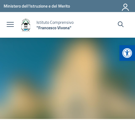
Vai ai contenuti
Vai al menu di navigazione
Vai al footer
Ministero dell'Istruzione e del Merito
Istituto Comprensivo
"Francesco Vivona"
Apr