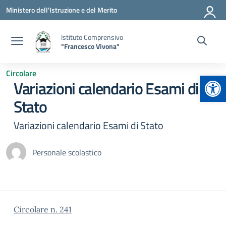
Vai ai contenuti
Vai al menu di navigazione
Vai al footer
Ministero dell'Istruzione e del Merito
Istituto Comprensivo
"Francesco Vivona"
Circolare
Apr
Variazioni calendario Esami di
Stato
Variazioni calendario Esami di Stato
Personale scolastico
Circolare n. 241