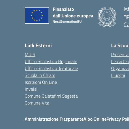
Is
"
Ca
— 
Link Esterni
La Scuo
MIUR
Presenta
Ufficio Scolastico Regionale
Le carte 
Ufficio Scolastico Territoriale
Organizz
Scuola in Chiaro
I luoghi
Iscrizioni On Line
Invalsi
Comune Calatafimi Segesta
Comune Vita
Amministrazione Trasparente
Albo Online
Privacy Pol