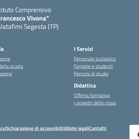
tituto Comprensivo
Francesco Vivona"
latafimi Segesta (TP)
Visita la pagina iniziale della scuola
la
I Servizi
zione
Personale scolastico
della scuola
Famiglie e studenti
azione
Percorsi di studio
Didattica
Offerta formativa
I progetti delle classi
icy
Dichiarazione di accessibilità
Note legali
Contatti