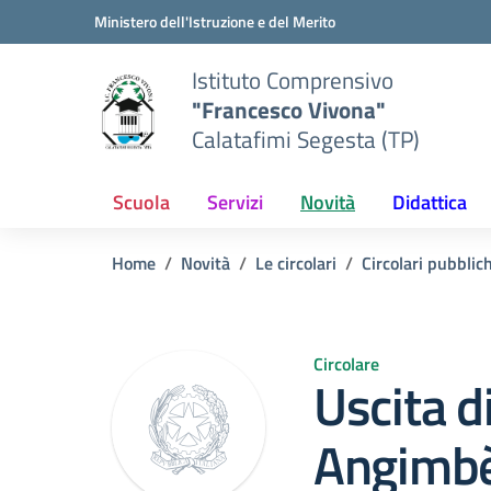
Vai ai contenuti
Vai al menu di navigazione
Vai al footer
Ministero dell'Istruzione e del Merito
Istituto Comprensivo
"Francesco Vivona"
Calatafimi Segesta (TP)
Scuola
Servizi
Novità
Didattica
Home
Novità
Le circolari
Circolari pubblic
Circolare
Uscita d
Angimb