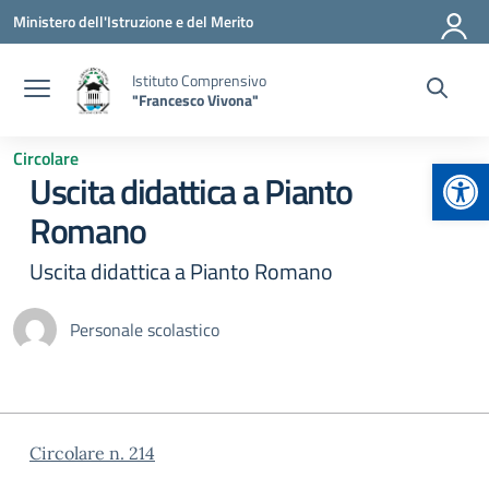
Vai ai contenuti
Vai al menu di navigazione
Vai al footer
Ministero dell'Istruzione e del Merito
Istituto Comprensivo
"Francesco Vivona"
Circolare
Apr
Uscita didattica a Pianto
Romano
Uscita didattica a Pianto Romano
Personale scolastico
Circolare n. 214