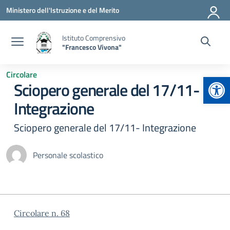
Vai ai contenuti
Vai al menu di navigazione
Vai al footer
Ministero dell'Istruzione e del Merito
Istituto Comprensivo
"Francesco Vivona"
Circolare
Apr
Sciopero generale del 17/11-
Integrazione
Sciopero generale del 17/11- Integrazione
Personale scolastico
Circolare n. 68