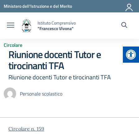
Vai ai contenuti
Vai al menu di navigazione
Vai al footer
Ministero dell'Istruzione e del Merito
Istituto Comprensivo
"Francesco Vivona"
Circolare
Apr
Riunione docenti Tutor e
tirocinanti TFA
Riunione docenti Tutor e tirocinanti TFA
Personale scolastico
Circolare n. 159