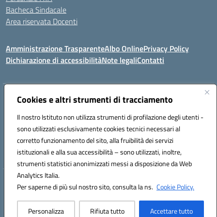
Bacheca Sindacale
Area riservata Docenti
Amministrazione Trasparente
Albo Online
Privacy Policy
Dichiarazione di accessibilità
Note legali
Contatti
Indirizzo:
Cookies e altri strumenti di tracciamento
C/da Santa Maria, s.n.c. – 91013 Calatafimi Segesta (TP)
Centralino:
0924951311
Email:
tpic81300b@istruzione.it
Il nostro Istituto non utilizza strumenti di profilazione degli utenti -
Posta elettronica certificata (PEC):
TPIC81300B@pec.istruzione.it
sono utilizzati esclusivamente cookies tecnici necessari al
Codice fiscale: 80004430817
corretto funzionamento del sito, alla fruibilità dei servizi
Codice meccanografico:
TPIC81300B
istituzionali e alla sua accessibilità – sono utilizzati, inoltre,
strumenti statistici anonimizzati messi a disposizione da Web
Analytics Italia.
Hosting & Powered by 3D Solution S.r.l.
Per saperne di più sul nostro sito, consulta la ns.
Cookie Policy.
Concept & Design by Designers Italia
Personalizza
Rifiuta tutto
Accettare tutto