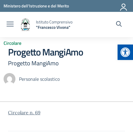
Vai ai contenuti
Vai al menu di navigazione
Vai al footer
Ministero dell'Istruzione e del Merito
Istituto Comprensivo
"Francesco Vivona"
Circolare
Apr
Progetto MangiAmo
Progetto MangiAmo
Personale scolastico
Circolare n. 69