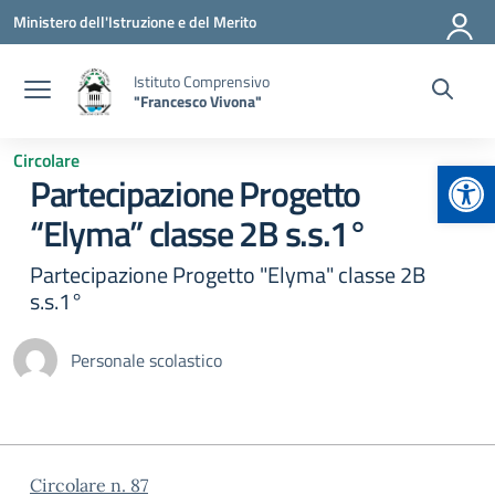
Vai ai contenuti
Vai al menu di navigazione
Vai al footer
Ministero dell'Istruzione e del Merito
Istituto Comprensivo
"Francesco Vivona"
Circolare
Apr
Partecipazione Progetto
“Elyma” classe 2B s.s.1°
Partecipazione Progetto "Elyma" classe 2B
s.s.1°
Personale scolastico
Circolare n. 87