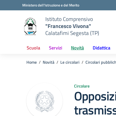
Vai ai contenuti
Vai al menu di navigazione
Vai al footer
Ministero dell'Istruzione e del Merito
Istituto Comprensivo
"Francesco Vivona"
Calatafimi Segesta (TP)
Scuola
Servizi
Novità
Didattica
Home
Novità
Le circolari
Circolari pubblic
Circolare
Opposiz
trasmiss