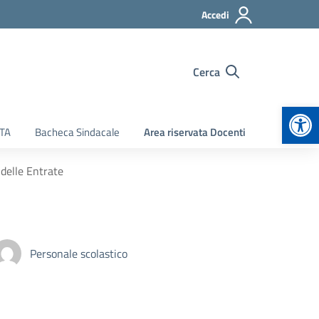
Accedi
Cerca
Apr
ATA
Bacheca Sindacale
Area riservata Docenti
 delle Entrate
Personale scolastico