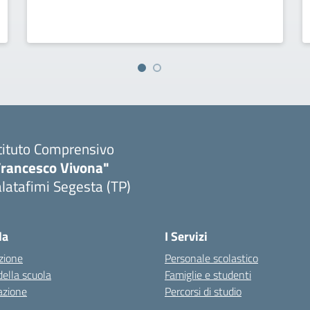
tituto Comprensivo
Francesco Vivona"
latafimi Segesta (TP)
Visita la pagina iniziale della scuola
la
I Servizi
zione
Personale scolastico
della scuola
Famiglie e studenti
azione
Percorsi di studio