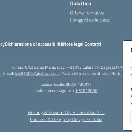
Didattica
Offerta formativa
I progetti delle classi
icy
Dichiarazione di accessibilità
Note legali
Contatti
Indirizzo:
C/da Santa Maria, s.n.c. – 91013 Calatafimi Segesta (TP)
1
Email:
tpic81300b@istruzione.it
Posta elettronica certificata (PEC):
TPIC8
Codice fiscale: 80004430817
Codice meccanografico:
TPIC81300B
Hosting & Powered by 3D Solution S.r.l.
Concept & Design by Designers Italia