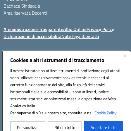
Bacheca Sindacale
Area riservata Docenti
Amministrazione Trasparente
Albo Online
Privacy Policy
Dichiarazione di accessibilità
Note legali
Contatti
Indirizzo:
Cookies e altri strumenti di tracciamento
C/da Santa Maria, s.n.c. – 91013 Calatafimi Segesta (TP)
Centralino:
0924951311
Email:
tpic81300b@istruzione.it
Il nostro Istituto non utilizza strumenti di profilazione degli utenti -
Posta elettronica certificata (PEC):
TPIC81300B@pec.istruzione.it
sono utilizzati esclusivamente cookies tecnici necessari al
Codice fiscale: 80004430817
corretto funzionamento del sito, alla fruibilità dei servizi
Codice meccanografico:
TPIC81300B
istituzionali e alla sua accessibilità – sono utilizzati, inoltre,
strumenti statistici anonimizzati messi a disposizione da Web
Analytics Italia.
Hosting & Powered by 3D Solution S.r.l.
Per saperne di più sul nostro sito, consulta la ns.
Cookie Policy.
Concept & Design by Designers Italia
Personalizza
Rifiuta tutto
Accettare tutto