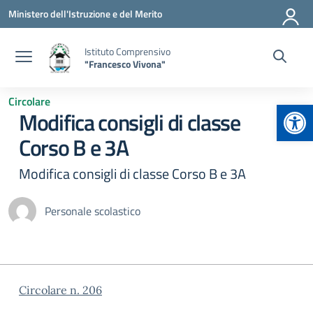
Vai ai contenuti
Vai al menu di navigazione
Vai al footer
Ministero dell'Istruzione e del Merito
Istituto Comprensivo
"Francesco Vivona"
Circolare
Apr
Modifica consigli di classe
Corso B e 3A
Modifica consigli di classe Corso B e 3A
Personale scolastico
Circolare n. 206