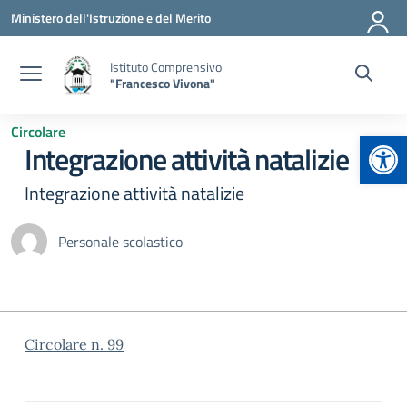
Vai ai contenuti
Vai al menu di navigazione
Vai al footer
Ministero dell'Istruzione e del Merito
Istituto Comprensivo
"Francesco Vivona"
Circolare
Apr
Integrazione attività natalizie
Integrazione attività natalizie
Personale scolastico
Circolare n. 99