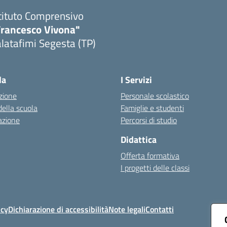
tituto Comprensivo
Francesco Vivona"
latafimi Segesta (TP)
Visita la pagina iniziale della scuola
la
I Servizi
zione
Personale scolastico
della scuola
Famiglie e studenti
azione
Percorsi di studio
Didattica
Offerta formativa
I progetti delle classi
icy
Dichiarazione di accessibilità
Note legali
Contatti