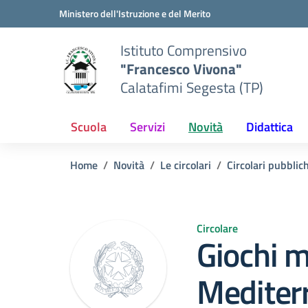
Vai ai contenuti
Vai al menu di navigazione
Vai al footer
Ministero dell'Istruzione e del Merito
Istituto Comprensivo
"Francesco Vivona"
Calatafimi Segesta (TP)
Scuola
Servizi
Novità
Didattica
Home
Novità
Le circolari
Circolari pubblic
Circolare
Giochi m
Mediter