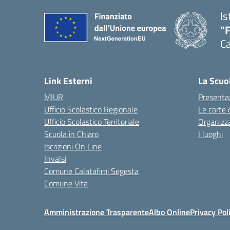
Is
"
Ca
— 
Link Esterni
La Scuo
MIUR
Presenta
Ufficio Scolastico Regionale
Le carte 
Ufficio Scolastico Territoriale
Organizz
Scuola in Chiaro
I luoghi
Iscrizioni On Line
Invalsi
Comune Calatafimi Segesta
Comune Vita
Amministrazione Trasparente
Albo Online
Privacy Pol