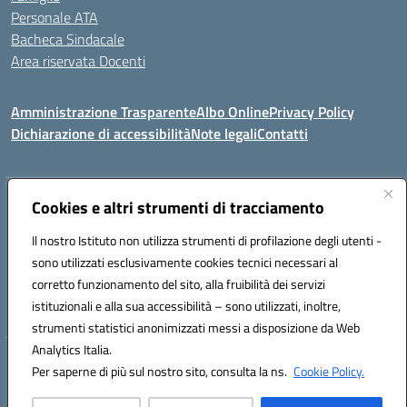
Personale ATA
Bacheca Sindacale
Area riservata Docenti
Amministrazione Trasparente
Albo Online
Privacy Policy
Dichiarazione di accessibilità
Note legali
Contatti
Indirizzo:
Cookies e altri strumenti di tracciamento
C/da Santa Maria, s.n.c. – 91013 Calatafimi Segesta (TP)
Centralino:
0924951311
Email:
tpic81300b@istruzione.it
Il nostro Istituto non utilizza strumenti di profilazione degli utenti -
Posta elettronica certificata (PEC):
TPIC81300B@pec.istruzione.it
sono utilizzati esclusivamente cookies tecnici necessari al
Codice fiscale: 80004430817
corretto funzionamento del sito, alla fruibilità dei servizi
Codice meccanografico:
TPIC81300B
istituzionali e alla sua accessibilità – sono utilizzati, inoltre,
strumenti statistici anonimizzati messi a disposizione da Web
Analytics Italia.
Hosting & Powered by 3D Solution S.r.l.
Per saperne di più sul nostro sito, consulta la ns.
Cookie Policy.
Concept & Design by Designers Italia