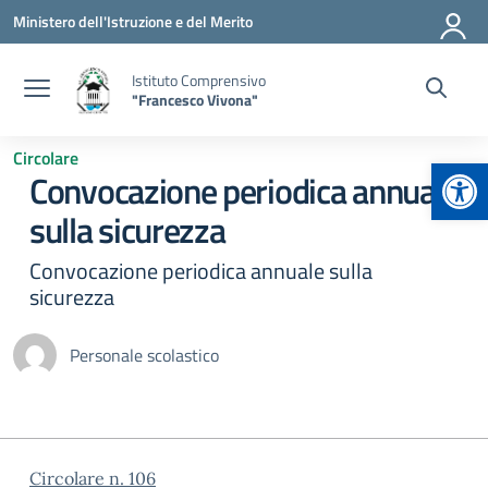
Vai ai contenuti
Vai al menu di navigazione
Vai al footer
Ministero dell'Istruzione e del Merito
Istituto Comprensivo
"Francesco Vivona"
Circolare
Apr
Convocazione periodica annuale
sulla sicurezza
Convocazione periodica annuale sulla
sicurezza
Personale scolastico
Circolare n. 106