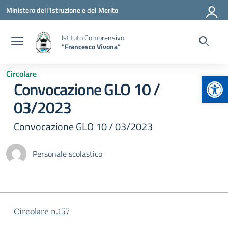
Vai ai contenuti
Vai al menu di navigazione
Vai al footer
Ministero dell'Istruzione e del Merito
Istituto Comprensivo
"Francesco Vivona"
Circolare
Apr
Convocazione GLO 10 /
03/2023
Convocazione GLO 10 / 03/2023
Personale scolastico
Circolare n.157