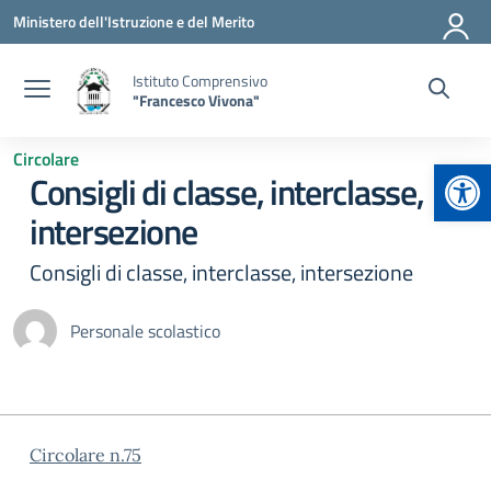
Vai ai contenuti
Vai al menu di navigazione
Vai al footer
Ministero dell'Istruzione e del Merito
Istituto Comprensivo
"Francesco Vivona"
Circolare
Apr
Consigli di classe, interclasse,
intersezione
Consigli di classe, interclasse, intersezione
Personale scolastico
Circolare n.75