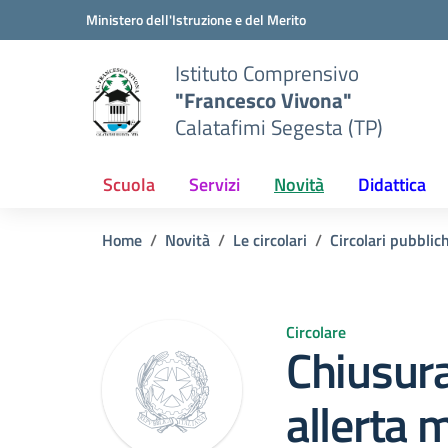
Vai ai contenuti
Vai al menu di navigazione
Vai al footer
Ministero dell'Istruzione e del Merito
Istituto Comprensivo
"Francesco Vivona"
Calatafimi Segesta (TP)
Scuola
Servizi
Novità
Didattica
Home
Novità
Le circolari
Circolari pubblic
Circolare
Chiusura
allerta 