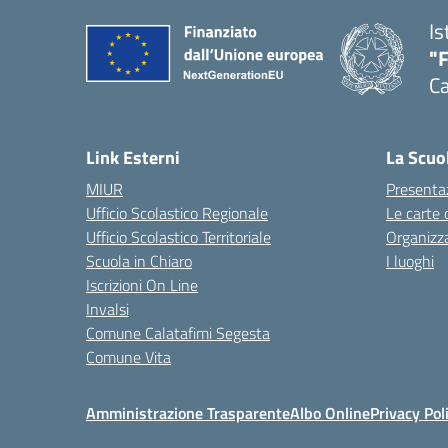
Is
"
Ca
— 
Link Esterni
La Scuo
MIUR
Presenta
Ufficio Scolastico Regionale
Le carte 
Ufficio Scolastico Territoriale
Organizz
Scuola in Chiaro
I luoghi
Iscrizioni On Line
Invalsi
Comune Calatafimi Segesta
Comune Vita
Amministrazione Trasparente
Albo Online
Privacy Pol