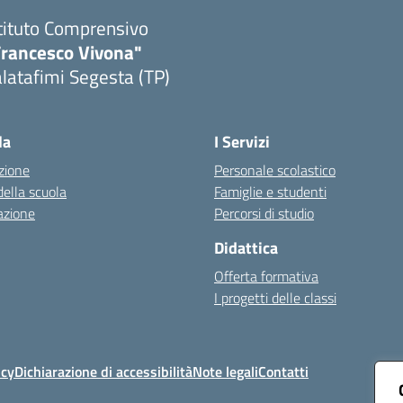
tituto Comprensivo
Francesco Vivona"
latafimi Segesta (TP)
Visita la pagina iniziale della scuola
la
I Servizi
zione
Personale scolastico
della scuola
Famiglie e studenti
azione
Percorsi di studio
Didattica
Offerta formativa
I progetti delle classi
icy
Dichiarazione di accessibilità
Note legali
Contatti