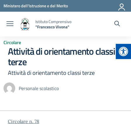
Vai ai contenuti
Vai al menu di navigazione
Vai al footer
Ministero dell'Istruzione e del Merito
Istituto Comprensivo
"Francesco Vivona"
Circolare
Apr
Attività di orientamento classi
terze
Attività di orientamento classi terze
Personale scolastico
Circolare n. 78