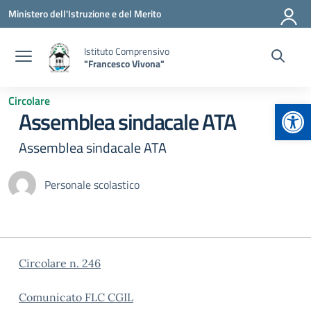
Vai ai contenuti
Vai al menu di navigazione
Vai al footer
Ministero dell'Istruzione e del Merito
Istituto Comprensivo
"Francesco Vivona"
Circolare
Apr
Assemblea sindacale ATA
Assemblea sindacale ATA
Personale scolastico
Circolare n. 246
Comunicato FLC CGIL