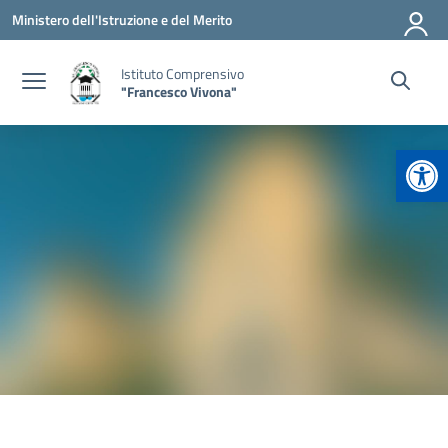
Vai ai contenuti
Vai al menu di navigazione
Vai al footer
Ministero dell'Istruzione e del Merito
Istituto Comprensivo
"Francesco Vivona"
Apr