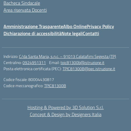
Bacheca Sindacale
Area riservata Docenti
Amministrazione Trasparente
Albo Online
Privacy Policy
Dichiarazione di accessibilità
Note legali
Contatti
Indirizzo:
C/da Santa Maria, s.n.c. – 91013 Calatafimi Segesta (TP)
Centralino:
0924951311
Email:
tpic81300b@istruzione.it
Posta elettronica certificata (PEC):
TPIC81300B@pec.istruzione.it
Codice fiscale: 80004430817
Codice meccanografico:
TPIC81300B
Hosting & Powered by 3D Solution S.r.l.
Concept & Design by Designers Italia