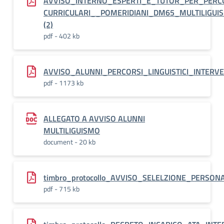
AVVISO_INTERNO_ESPERTI_E_TUTOR_PER_PERC
CURRICULARI__POMERIDIANI_DM65_MULTILIGUI
(2)
pdf - 402 kb
AVVISO_ALUNNI_PERCORSI_LINGUISTICI_INTERVE
pdf - 1173 kb
ALLEGATO A AVVISO ALUNNI
MULTILIGUISMO
document - 20 kb
timbro_protocollo_AVVISO_SELELZIONE_PERSO
pdf - 715 kb