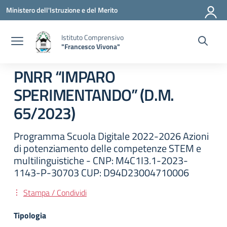
Vai ai contenuti
Vai al menu di navigazione
Vai al footer
Ministero dell'Istruzione e del Merito
Istituto Comprensivo
"Francesco Vivona"
PNRR “IMPARO
SPERIMENTANDO” (D.M.
65/2023)
Programma Scuola Digitale 2022-2026 Azioni
di potenziamento delle competenze STEM e
multilinguistiche - CNP: M4C1I3.1-2023-
1143-P-30703 CUP: D94D23004710006
Stampa / Condividi
Tipologia