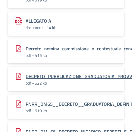
ALLEGATO A
document - 14 kb
Decreto_nomina_commissione_e_contestuale_conv
pdf - 415 kb
DECRETO_PUBBLICAZIONE_GRADUATORIA_PROVV
pdf - 522 kb
PNRR_DM65__DECRETO__GRADUATORIA_DEFINIT
pdf - 519 kb
PNRR_DM_65_DECRETO_INCARICO_ESPERTI_E_T