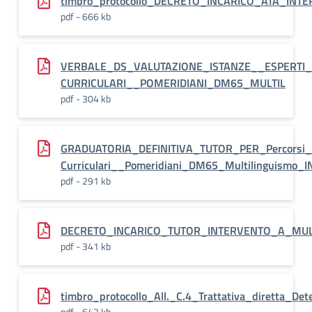
timbro_protocollo_DECRETO_INCARICO_ATA_INT
pdf - 666 kb
VERBALE_DS_VALUTAZIONE_ISTANZE__ESPERTI
CURRICULARI__POMERIDIANI_DM65_MULTIL
pdf - 304 kb
GRADUATORIA_DEFINITIVA_TUTOR_PER_Percorsi_
Curriculari__Pomeridiani_DM65_Multilinguismo_
pdf - 291 kb
DECRETO_INCARICO_TUTOR_INTERVENTO_A_MULT
pdf - 341 kb
timbro_protocollo_All._C.4_Trattativa_diretta_De
pdf - 642 kb