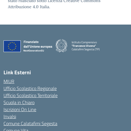
stato rilasciato sotto Licenza Creative Commons
Attribuzione 4.0 Italia.
Istituto Comprensivo
"Francesco Vivona"
Calatafimi Segesta (TP)
— Visita la pagina iniziale della scuola
Link Esterni
MIUR
Ufficio Scolastico Regionale
Ufficio Scolastico Territoriale
Scuola in Chiaro
Iscrizioni On Line
Invalsi
Comune Calatafimi Segesta
Comune Vita