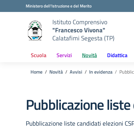
Vai ai contenuti
Vai al menu di navigazione
Vai al footer
Ministero dell'Istruzione e del Merito
Istituto Comprensivo
"Francesco Vivona"
Calatafimi Segesta (TP)
Scuola
Servizi
Novità
Didattica
Home
Novità
Avvisi
In evidenza
Pubblic
Pubblicazione liste
Pubblicazione liste candidati elezioni C