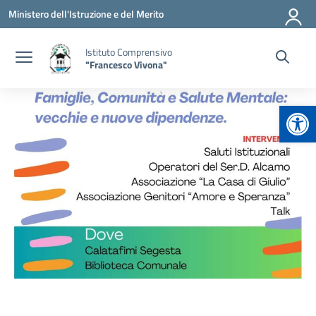
Vai ai contenuti
Vai al menu di navigazione
Vai al footer
Ministero dell'Istruzione e del Merito
Istituto Comprensivo
"Francesco Vivona"
Apr