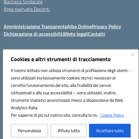
Bacheca Sindacale
Area riservata Docenti
Amministrazione Trasparente
Albo Online
Privacy Policy
Dichiarazione di accessibilità
Note legali
Contatti
Indirizzo:
Cookies e altri strumenti di tracciamento
C/da Santa Maria, s.n.c. – 91013 Calatafimi Segesta (TP)
Centralino:
0924951311
Email:
tpic81300b@istruzione.it
Il nostro Istituto non utilizza strumenti di profilazione degli utenti -
Posta elettronica certificata (PEC):
TPIC81300B@pec.istruzione.it
sono utilizzati esclusivamente cookies tecnici necessari al
Codice fiscale: 80004430817
corretto funzionamento del sito, alla fruibilità dei servizi
Codice meccanografico:
TPIC81300B
istituzionali e alla sua accessibilità – sono utilizzati, inoltre,
strumenti statistici anonimizzati messi a disposizione da Web
Analytics Italia.
Hosting & Powered by 3D Solution S.r.l.
Per saperne di più sul nostro sito, consulta la ns.
Cookie Policy.
Concept & Design by Designers Italia
Personalizza
Rifiuta tutto
Accettare tutto