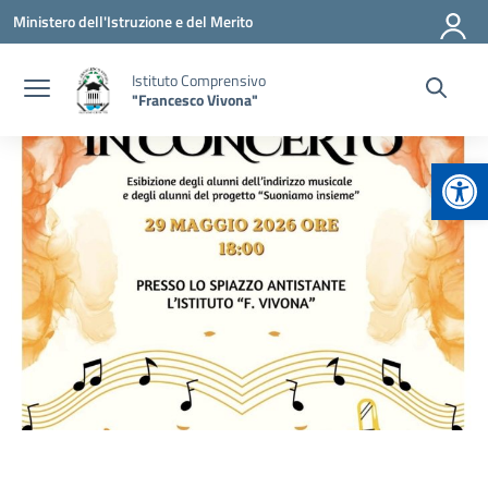
Vai ai contenuti
Vai al menu di navigazione
Vai al footer
Ministero dell'Istruzione e del Merito
Istituto Comprensivo
"Francesco Vivona"
Apr