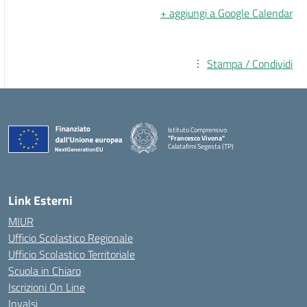
+ aggiungi a Google Calendar
Stampa / Condividi
Istituto Comprensivo
"Francesco Vivona"
Calatafimi Segesta (TP)
— Visita la pagina iniziale della scuola
Link Esterni
MIUR
Ufficio Scolastico Regionale
Ufficio Scolastico Territoriale
Scuola in Chiaro
Iscrizioni On Line
Invalsi