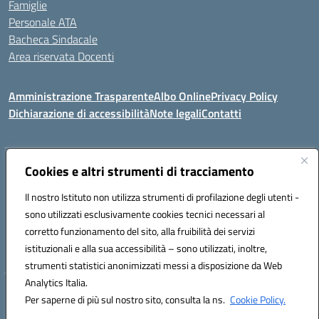
Famiglie
Personale ATA
Bacheca Sindacale
Area riservata Docenti
Amministrazione Trasparente
Albo Online
Privacy Policy
Dichiarazione di accessibilità
Note legali
Contatti
Indirizzo:
Cookies e altri strumenti di tracciamento
C/da Santa Maria, s.n.c. – 91013 Calatafimi Segesta (TP)
Centralino:
0924951311
Email:
tpic81300b@istruzione.it
Il nostro Istituto non utilizza strumenti di profilazione degli utenti -
Posta elettronica certificata (PEC):
TPIC81300B@pec.istruzione.it
sono utilizzati esclusivamente cookies tecnici necessari al
Codice fiscale: 80004430817
corretto funzionamento del sito, alla fruibilità dei servizi
Codice meccanografico:
TPIC81300B
istituzionali e alla sua accessibilità – sono utilizzati, inoltre,
strumenti statistici anonimizzati messi a disposizione da Web
Analytics Italia.
Hosting & Powered by 3D Solution S.r.l.
Per saperne di più sul nostro sito, consulta la ns.
Cookie Policy.
Concept & Design by Designers Italia