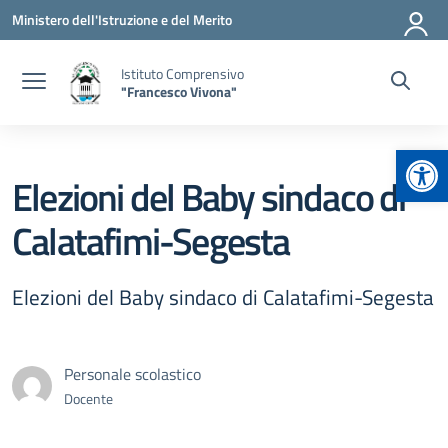
Vai ai contenuti
Vai al menu di navigazione
Vai al footer
Ministero dell'Istruzione e del Merito
Istituto Comprensivo
"Francesco Vivona"
Apr
Elezioni del Baby sindaco di
Calatafimi-Segesta
Elezioni del Baby sindaco di Calatafimi-Segesta
Personale scolastico
Docente