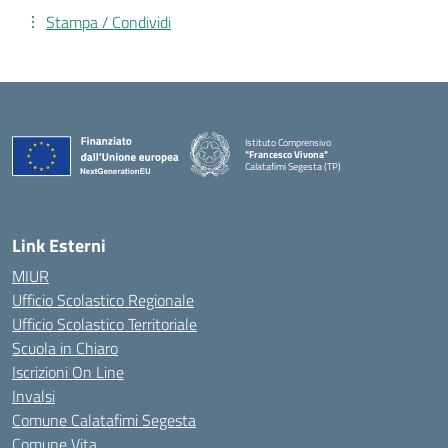
Stampa / Condividi
Istituto Comprensivo
"Francesco Vivona"
Calatafimi Segesta (TP)
— Visita la pagina iniziale della scuola
Link Esterni
MIUR
Ufficio Scolastico Regionale
Ufficio Scolastico Territoriale
Scuola in Chiaro
Iscrizioni On Line
Invalsi
Comune Calatafimi Segesta
Comune Vita