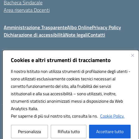
Bacheca Sindacale
Area riservata Docenti
Amministrazione Trasparente
Albo Online
Privacy Policy
Dichiarazione di accessibilità
Note legali
Contatti
Indirizzo:
Cookies e altri strumenti di tracciamento
C/da Santa Maria, s.n.c. – 91013 Calatafimi Segesta (TP)
Centralino:
0924951311
Email:
tpic81300b@istruzione.it
Il nostro Istituto non utilizza strumenti di profilazione degli utenti -
Posta elettronica certificata (PEC):
TPIC81300B@pec.istruzione.it
sono utilizzati esclusivamente cookies tecnici necessari al
Codice fiscale: 80004430817
corretto funzionamento del sito, alla fruibilità dei servizi
Codice meccanografico:
TPIC81300B
istituzionali e alla sua accessibilità – sono utilizzati, inoltre,
strumenti statistici anonimizzati messi a disposizione da Web
Analytics Italia.
Hosting & Powered by 3D Solution S.r.l.
Per saperne di più sul nostro sito, consulta la ns.
Cookie Policy.
Concept & Design by Designers Italia
Personalizza
Rifiuta tutto
Accettare tutto