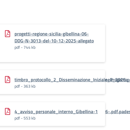
progetti-regione-sicilia-gibellina-06-
DDG-N-3013-del-10-12-2025-allegato
pdf - 744 kb
o_Gibellina_Capitale_Italiana_dellArte_Contemporanea_2026.p
timbro_protocollo_2_Disseminazione_Iniziale_Progetto
pdf - 363 kb
na_Capitale_Italiana_dellArte_Contemporanea_2026-.pdf.pade
4_avviso_personale_interno_Gibellina-1
pdf - 553 kb