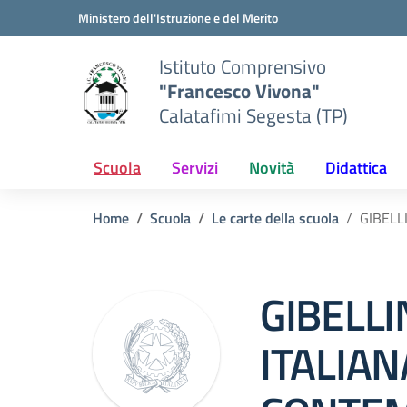
Vai ai contenuti
Vai al menu di navigazione
Vai al footer
Ministero dell'Istruzione e del Merito
Istituto Comprensivo
"Francesco Vivona"
Calatafimi Segesta (TP)
Scuola
Servizi
Novità
Didattica
Home
Scuola
Le carte della scuola
GIBELL
GIBELLI
ITALIAN