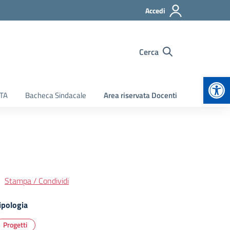
Accedi
Cerca
Apr
ATA
Bacheca Sindacale
Area riservata Docenti
Stampa / Condividi
ipologia
Progetti