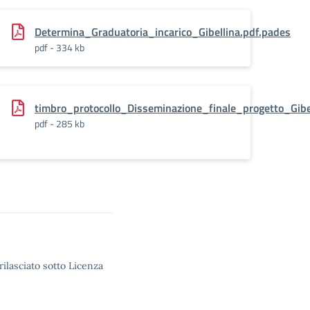
na.pdf.pades
Determina_Graduatoria_incarico_Gibellina.pdf.pades
pdf - 334 kb
timbro_protocollo_Disseminazione_finale_progetto_Gib
pdf - 285 kb
rilasciato sotto Licenza